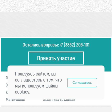
Остались вопросы:
+7 (3852) 206-101
Принять участие
Пользуясь сайтом, вы
О ФОРУМЕ
ПРОГРАММА
соглашаетесь с тем, что
Соглашаюсь
ЭКСПЕРТЫ
мы используем файлы
НОВОСТИ
cookies.
КОНТАКТЫ
РЕГИСТРАЦИЯ
МАТЕРИАЛЫ
ALTAI TRAVEL CREATE
© 2021 «visitaltai» Все права защищены.