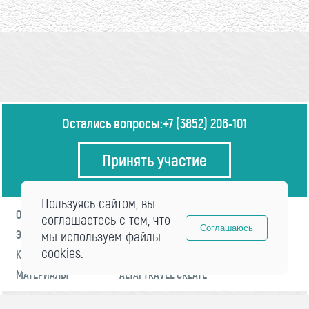
Остались вопросы:
+7 (3852) 206-101
Принять участие
Пользуясь сайтом, вы
О ФОРУМЕ
ПРОГРАММА
соглашаетесь с тем, что
Соглашаюсь
ЭКСПЕРТЫ
мы используем файлы
НОВОСТИ
cookies.
КОНТАКТЫ
РЕГИСТРАЦИЯ
МАТЕРИАЛЫ
ALTAI TRAVEL CREATE
© 2021 «visitaltai» Все права защищены.