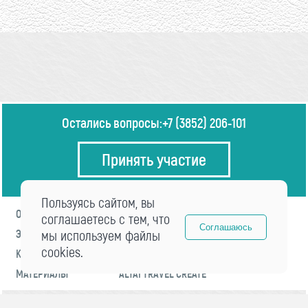
Остались вопросы:
+7 (3852) 206-101
Принять участие
Пользуясь сайтом, вы
О ФОРУМЕ
ПРОГРАММА
соглашаетесь с тем, что
Соглашаюсь
ЭКСПЕРТЫ
мы используем файлы
НОВОСТИ
cookies.
КОНТАКТЫ
РЕГИСТРАЦИЯ
МАТЕРИАЛЫ
ALTAI TRAVEL CREATE
© 2021 «visitaltai» Все права защищены.