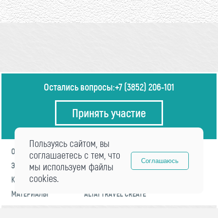
Остались вопросы:
+7 (3852) 206-101
Принять участие
Пользуясь сайтом, вы
О ФОРУМЕ
ПРОГРАММА
соглашаетесь с тем, что
Соглашаюсь
ЭКСПЕРТЫ
мы используем файлы
НОВОСТИ
cookies.
КОНТАКТЫ
РЕГИСТРАЦИЯ
МАТЕРИАЛЫ
ALTAI TRAVEL CREATE
© 2021 «visitaltai» Все права защищены.