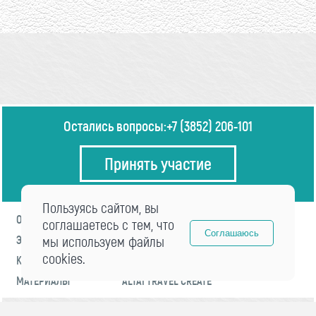
Остались вопросы:
+7 (3852) 206-101
Принять участие
Пользуясь сайтом, вы
О ФОРУМЕ
ПРОГРАММА
соглашаетесь с тем, что
Соглашаюсь
ЭКСПЕРТЫ
мы используем файлы
НОВОСТИ
cookies.
КОНТАКТЫ
РЕГИСТРАЦИЯ
МАТЕРИАЛЫ
ALTAI TRAVEL CREATE
© 2021 «visitaltai» Все права защищены.