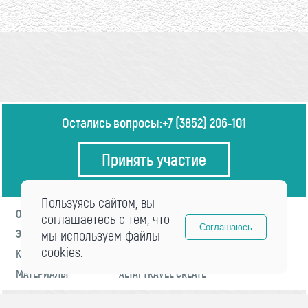
Остались вопросы:
+7 (3852) 206-101
Принять участие
Пользуясь сайтом, вы
О ФОРУМЕ
ПРОГРАММА
соглашаетесь с тем, что
Соглашаюсь
ЭКСПЕРТЫ
мы используем файлы
НОВОСТИ
cookies.
КОНТАКТЫ
РЕГИСТРАЦИЯ
МАТЕРИАЛЫ
ALTAI TRAVEL CREATE
© 2021 «visitaltai» Все права защищены.