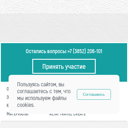
Остались вопросы:
+7 (3852) 206-101
Принять участие
Пользуясь сайтом, вы
О ФОРУМЕ
ПРОГРАММА
соглашаетесь с тем, что
Соглашаюсь
ЭКСПЕРТЫ
мы используем файлы
НОВОСТИ
cookies.
КОНТАКТЫ
РЕГИСТРАЦИЯ
МАТЕРИАЛЫ
ALTAI TRAVEL CREATE
© 2021 «visitaltai» Все права защищены.