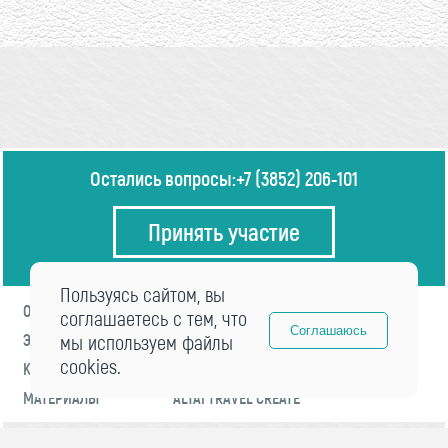
Остались вопросы:
+7 (3852) 206-101
Принять участие
Пользуясь сайтом, вы
О ФОРУМЕ
ПРОГРАММА
соглашаетесь с тем, что
Соглашаюсь
ЭКСПЕРТЫ
мы используем файлы
НОВОСТИ
cookies.
КОНТАКТЫ
РЕГИСТРАЦИЯ
МАТЕРИАЛЫ
ALTAI TRAVEL CREATE
© 2021 «visitaltai» Все права защищены.