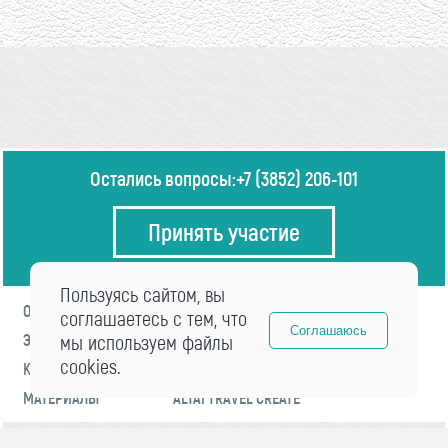
Остались вопросы:
+7 (3852) 206-101
Принять участие
Пользуясь сайтом, вы
О ФОРУМЕ
ПРОГРАММА
соглашаетесь с тем, что
Соглашаюсь
ЭКСПЕРТЫ
мы используем файлы
НОВОСТИ
cookies.
КОНТАКТЫ
РЕГИСТРАЦИЯ
МАТЕРИАЛЫ
ALTAI TRAVEL CREATE
© 2021 «visitaltai» Все права защищены.