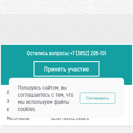
Остались вопросы:
+7 (3852) 206-101
Принять участие
Пользуясь сайтом, вы
О ФОРУМЕ
ПРОГРАММА
соглашаетесь с тем, что
Соглашаюсь
ЭКСПЕРТЫ
мы используем файлы
НОВОСТИ
cookies.
КОНТАКТЫ
РЕГИСТРАЦИЯ
МАТЕРИАЛЫ
ALTAI TRAVEL CREATE
© 2021 «visitaltai» Все права защищены.