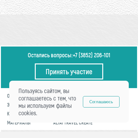
Остались вопросы:
+7 (3852) 206-101
Принять участие
Пользуясь сайтом, вы
О ФОРУМЕ
ПРОГРАММА
соглашаетесь с тем, что
Соглашаюсь
ЭКСПЕРТЫ
мы используем файлы
НОВОСТИ
cookies.
КОНТАКТЫ
РЕГИСТРАЦИЯ
МАТЕРИАЛЫ
ALTAI TRAVEL CREATE
© 2021 «visitaltai» Все права защищены.