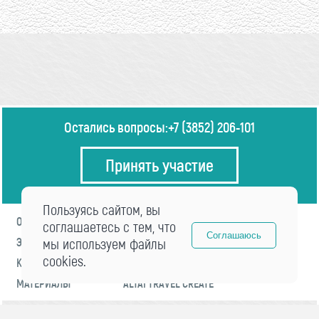
Остались вопросы:
+7 (3852) 206-101
Принять участие
Пользуясь сайтом, вы
О ФОРУМЕ
ПРОГРАММА
соглашаетесь с тем, что
Соглашаюсь
ЭКСПЕРТЫ
мы используем файлы
НОВОСТИ
cookies.
КОНТАКТЫ
РЕГИСТРАЦИЯ
МАТЕРИАЛЫ
ALTAI TRAVEL CREATE
© 2021 «visitaltai» Все права защищены.