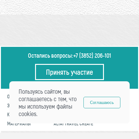
Остались вопросы:
+7 (3852) 206-101
Принять участие
Пользуясь сайтом, вы
О ФОРУМЕ
ПРОГРАММА
соглашаетесь с тем, что
Соглашаюсь
ЭКСПЕРТЫ
мы используем файлы
НОВОСТИ
cookies.
КОНТАКТЫ
РЕГИСТРАЦИЯ
МАТЕРИАЛЫ
ALTAI TRAVEL CREATE
© 2021 «visitaltai» Все права защищены.