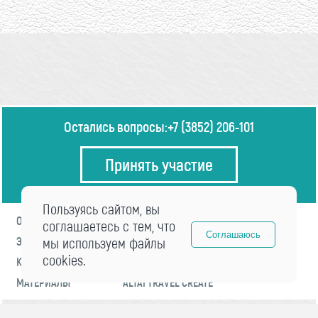
Остались вопросы:
+7 (3852) 206-101
Принять участие
Пользуясь сайтом, вы
О ФОРУМЕ
ПРОГРАММА
соглашаетесь с тем, что
Соглашаюсь
ЭКСПЕРТЫ
мы используем файлы
НОВОСТИ
cookies.
КОНТАКТЫ
РЕГИСТРАЦИЯ
МАТЕРИАЛЫ
ALTAI TRAVEL CREATE
© 2021 «visitaltai» Все права защищены.