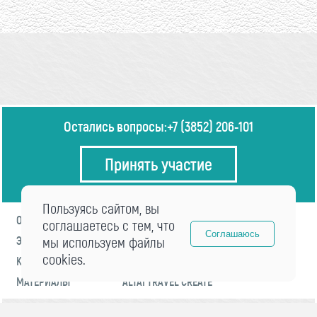
Остались вопросы:
+7 (3852) 206-101
Принять участие
Пользуясь сайтом, вы
О ФОРУМЕ
ПРОГРАММА
соглашаетесь с тем, что
Соглашаюсь
ЭКСПЕРТЫ
мы используем файлы
НОВОСТИ
cookies.
КОНТАКТЫ
РЕГИСТРАЦИЯ
МАТЕРИАЛЫ
ALTAI TRAVEL CREATE
© 2021 «visitaltai» Все права защищены.