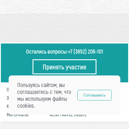
Остались вопросы:
+7 (3852) 206-101
Принять участие
Пользуясь сайтом, вы
О ФОРУМЕ
ПРОГРАММА
соглашаетесь с тем, что
Соглашаюсь
ЭКСПЕРТЫ
мы используем файлы
НОВОСТИ
cookies.
КОНТАКТЫ
РЕГИСТРАЦИЯ
МАТЕРИАЛЫ
ALTAI TRAVEL CREATE
© 2021 «visitaltai» Все права защищены.