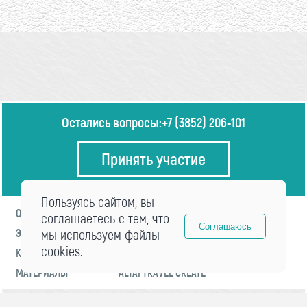
Остались вопросы:
+7 (3852) 206-101
Принять участие
Пользуясь сайтом, вы
О ФОРУМЕ
ПРОГРАММА
соглашаетесь с тем, что
Соглашаюсь
ЭКСПЕРТЫ
мы используем файлы
НОВОСТИ
cookies.
КОНТАКТЫ
РЕГИСТРАЦИЯ
МАТЕРИАЛЫ
ALTAI TRAVEL CREATE
© 2021 «visitaltai» Все права защищены.