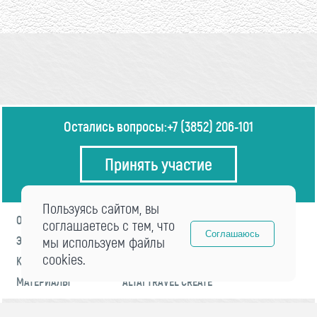
Остались вопросы:
+7 (3852) 206-101
Принять участие
Пользуясь сайтом, вы
О ФОРУМЕ
ПРОГРАММА
соглашаетесь с тем, что
Соглашаюсь
ЭКСПЕРТЫ
мы используем файлы
НОВОСТИ
cookies.
КОНТАКТЫ
РЕГИСТРАЦИЯ
МАТЕРИАЛЫ
ALTAI TRAVEL CREATE
© 2021 «visitaltai» Все права защищены.