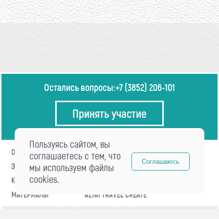
Остались вопросы:
+7 (3852) 206-101
Принять участие
Пользуясь сайтом, вы
О ФОРУМЕ
ПРОГРАММА
соглашаетесь с тем, что
Соглашаюсь
ЭКСПЕРТЫ
мы используем файлы
НОВОСТИ
cookies.
КОНТАКТЫ
РЕГИСТРАЦИЯ
МАТЕРИАЛЫ
ALTAI TRAVEL CREATE
© 2021 «visitaltai» Все права защищены.