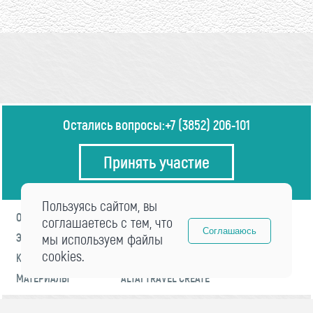
Остались вопросы:
+7 (3852) 206-101
Принять участие
Пользуясь сайтом, вы
О ФОРУМЕ
ПРОГРАММА
соглашаетесь с тем, что
Соглашаюсь
ЭКСПЕРТЫ
мы используем файлы
НОВОСТИ
cookies.
КОНТАКТЫ
РЕГИСТРАЦИЯ
МАТЕРИАЛЫ
ALTAI TRAVEL CREATE
© 2021 «visitaltai» Все права защищены.