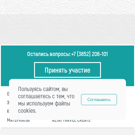
Остались вопросы:
+7 (3852) 206-101
Принять участие
Пользуясь сайтом, вы
О ФОРУМЕ
ПРОГРАММА
соглашаетесь с тем, что
Соглашаюсь
ЭКСПЕРТЫ
мы используем файлы
НОВОСТИ
cookies.
КОНТАКТЫ
РЕГИСТРАЦИЯ
МАТЕРИАЛЫ
ALTAI TRAVEL CREATE
© 2021 «visitaltai» Все права защищены.