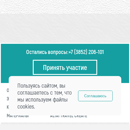
Остались вопросы:
+7 (3852) 206-101
Принять участие
Пользуясь сайтом, вы
О ФОРУМЕ
ПРОГРАММА
соглашаетесь с тем, что
Соглашаюсь
ЭКСПЕРТЫ
мы используем файлы
НОВОСТИ
cookies.
КОНТАКТЫ
РЕГИСТРАЦИЯ
МАТЕРИАЛЫ
ALTAI TRAVEL CREATE
© 2021 «visitaltai» Все права защищены.