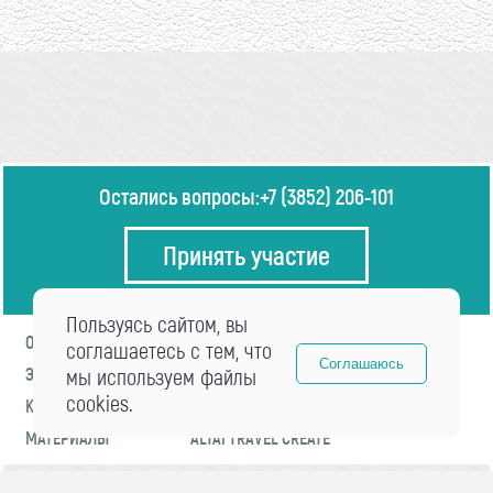
Остались вопросы:
+7 (3852) 206-101
Принять участие
Пользуясь сайтом, вы
О ФОРУМЕ
ПРОГРАММА
соглашаетесь с тем, что
Соглашаюсь
ЭКСПЕРТЫ
мы используем файлы
НОВОСТИ
cookies.
КОНТАКТЫ
РЕГИСТРАЦИЯ
МАТЕРИАЛЫ
ALTAI TRAVEL CREATE
© 2021 «visitaltai» Все права защищены.