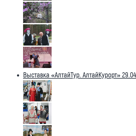
Выставка «АлтайТур. АлтайКурорт» 29.04