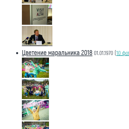
Цветение маральника 2018
01.01.1970
(
10 фо