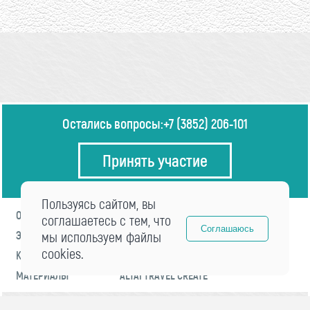
Остались вопросы:
+7 (3852) 206-101
Принять участие
Пользуясь сайтом, вы
О ФОРУМЕ
ПРОГРАММА
соглашаетесь с тем, что
Соглашаюсь
ЭКСПЕРТЫ
мы используем файлы
НОВОСТИ
cookies.
КОНТАКТЫ
РЕГИСТРАЦИЯ
МАТЕРИАЛЫ
ALTAI TRAVEL CREATE
© 2021 «visitaltai» Все права защищены.