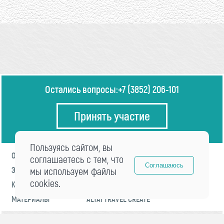
Остались вопросы:
+7 (3852) 206-101
Принять участие
Пользуясь сайтом, вы
О ФОРУМЕ
ПРОГРАММА
соглашаетесь с тем, что
Соглашаюсь
ЭКСПЕРТЫ
мы используем файлы
НОВОСТИ
cookies.
КОНТАКТЫ
РЕГИСТРАЦИЯ
МАТЕРИАЛЫ
ALTAI TRAVEL CREATE
© 2021 «visitaltai» Все права защищены.