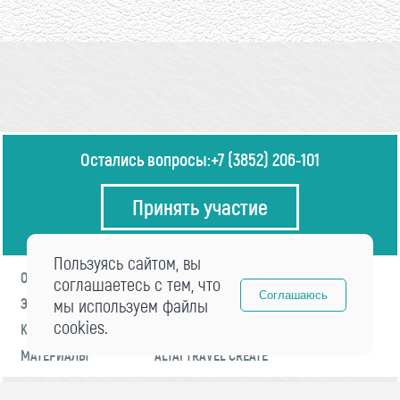
Остались вопросы:
+7 (3852) 206-101
Принять участие
Пользуясь сайтом, вы
О ФОРУМЕ
ПРОГРАММА
соглашаетесь с тем, что
Соглашаюсь
ЭКСПЕРТЫ
мы используем файлы
НОВОСТИ
cookies.
КОНТАКТЫ
РЕГИСТРАЦИЯ
МАТЕРИАЛЫ
ALTAI TRAVEL CREATE
© 2021 «visitaltai» Все права защищены.